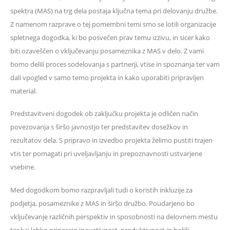
spektra (MAS) na trg dela postaja ključna tema pri delovanju družbe.
Z namenom razprave o tej pomembni temi smo se lotili organizacije
spletnega dogodka, ki bo posvečen prav temu izzivu, in sicer kako
biti ozaveščen o vključevanju posameznika z MAS v delo. Z vami
bomo delili proces sodelovanja s partnerji, vtise in spoznanja ter vam
dali vpogled v samo temo projekta in kako uporabiti pripravljen
material.
Predstavitveni dogodek ob zaključku projekta je odličen način
povezovanja s širšo javnostjo ter predstavitev dosežkov in
rezultatov dela. S pripravo in izvedbo projekta želimo pustiti trajen
vtis ter pomagati pri uveljavljanju in prepoznavnosti ustvarjene
vsebine.
Med dogodkom bomo razpravljali tudi o koristih inkluzije za
podjetja, posameznike z MAS in širšo družbo. Poudarjeno bo
vključevanje različnih perspektiv in sposobnosti na delovnem mestu
ter kaj lahko prinesejo inovativnost, produktivnost in boljši