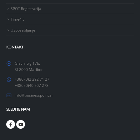
SPOT Registracija
Time4It
Usposabljanje
KONTAKT
Glavni trg 17b,
SI-2000 Maribor
+386 (0)2 292 71 27
+386 (0)40 707 278
info@businesspoint.si
SLEDITE NAM