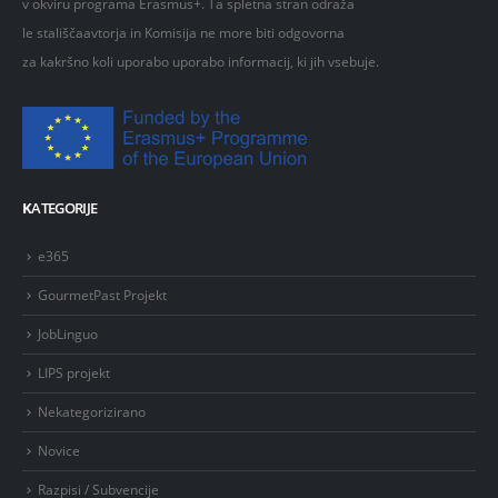
v okviru programa Erasmus+. Ta spletna stran odraža
le stališčaavtorja in Komisija ne more biti odgovorna
za kakršno koli uporabo uporabo informacij, ki jih vsebuje.
K
ATEGORIJE
e365
GourmetPast Projekt
JobLinguo
LIPS projekt
Nekategorizirano
Novice
Razpisi / Subvencije