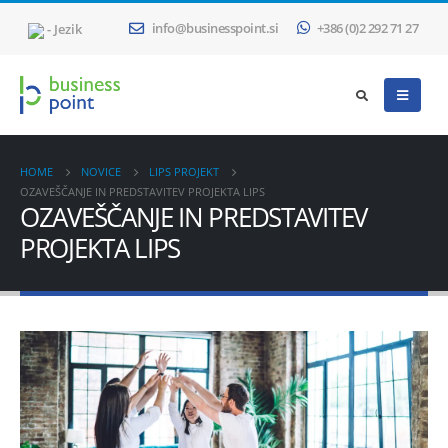
- Jezik
info@businesspoint.si
+386 (0)2 292 71 27
HOME
NOVICE
LIPS PROJEKT
OZAVEŠČANJE IN PREDSTAVITEV PROJEKTA LIPS
OZAVEŠČANJE IN PREDSTAVITEV
PROJEKTA LIPS