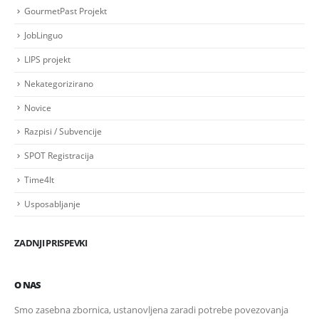
GourmetPast Projekt
JobLinguo
LIPS projekt
Nekategorizirano
Novice
Razpisi / Subvencije
SPOT Registracija
Time4It
Usposabljanje
ZADNJI PRISPEVKI
O NAS
Smo zasebna zbornica, ustanovljena zaradi potrebe povezovanja