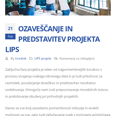
OZAVEŠČANJE IN
21
PREDSTAVITEV PROJEKTA
Feb
LIPS
za
By
Urednik
LIPS projekt
Komentarji so izklopljeni
OZAVEŠČANJE
IN
Zaključna faza projekta je eden od najpomembnejših korakov v
PREDSTAVITEV
procesu izvajanja vsakega izbranega dela in je tudi priložnost za
PROJEKTA
razmislek, poudarjanje dosežkov in predstavitev rezultatov
LIPS
sodelovanja. Omogoča nam tudi prepoznavanje morebitnih izzivov
in pridobivanje izkušenj pri prihodnjih projektih.
Danes se vse bolj zavedamo pomembnosti inkluzije in enakih
možnosti za vse, zato tudi vključevanje oseb z motnjami avtističnega