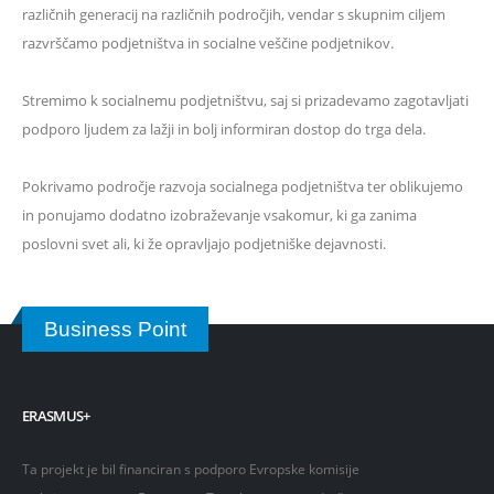
različnih generacij na različnih področjih, vendar s skupnim ciljem
razvrščamo podjetništva in socialne veščine podjetnikov.
Stremimo k socialnemu podjetništvu, saj si prizadevamo zagotavljati
podporo ljudem za lažji in bolj informiran dostop do trga dela.
Pokrivamo področje razvoja socialnega podjetništva ter oblikujemo
in ponujamo dodatno izobraževanje vsakomur, ki ga zanima
poslovni svet ali, ki že opravljajo podjetniške dejavnosti.
Business Point
ERASMUS+
Ta projekt je bil financiran s podporo Evropske komisije