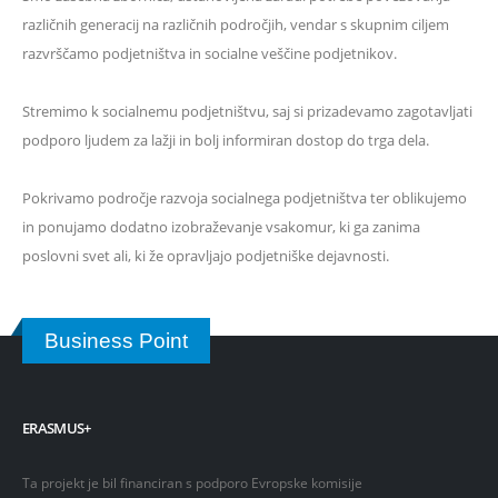
različnih generacij na različnih področjih, vendar s skupnim ciljem
razvrščamo podjetništva in socialne veščine podjetnikov.
Stremimo k socialnemu podjetništvu, saj si prizadevamo zagotavljati
podporo ljudem za lažji in bolj informiran dostop do trga dela.
Pokrivamo področje razvoja socialnega podjetništva ter oblikujemo
in ponujamo dodatno izobraževanje vsakomur, ki ga zanima
poslovni svet ali, ki že opravljajo podjetniške dejavnosti.
Business Point
ERASMUS+
Ta projekt je bil financiran s podporo Evropske komisije