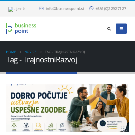
- Jezik
info@businesspoint.si
+386 (0)2 292 71 27
HOME
NOVICE
TAG -
TRAJNOSTNIRAZVOJ
Tag - TrajnostniRazvoj