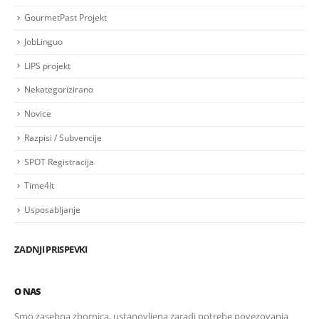
GourmetPast Projekt
JobLinguo
LIPS projekt
Nekategorizirano
Novice
Razpisi / Subvencije
SPOT Registracija
Time4It
Usposabljanje
ZADNJI PRISPEVKI
O NAS
Smo zasebna zbornica, ustanovljena zaradi potrebe povezovanja