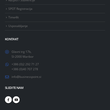
Razpisi / Subvencije
SPOT Registracija
Time4It
Usposabljanje
KONTAKT
Glavni trg 17b,
SI-2000 Maribor
+386 (0)2 292 71 27
+386 (0)40 707 278
info@businesspoint.si
SLEDITE NAM