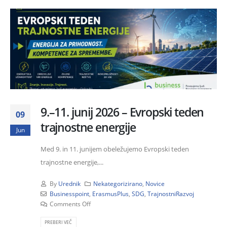
9.–11. junij 2026 – Evropski teden
09
trajnostne energije
Jun
Med 9. in 11. junijem obeležujemo Evropski teden
trajnostne energije,...
By
Urednik
Nekategorizirano
,
Novice
Businesspoint
,
ErasmusPlus
,
SDG
,
TrajnostniRazvoj
Comments Off
PREBERI VEČ