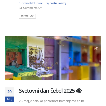
SustainableFuture
,
TrajnostniRazvoj
Comments Off
PREBERI VEČ
Svetovni dan čebel 2025 🐝
20
Maj
20. maj je dan, ko pozornost namenjamo enim