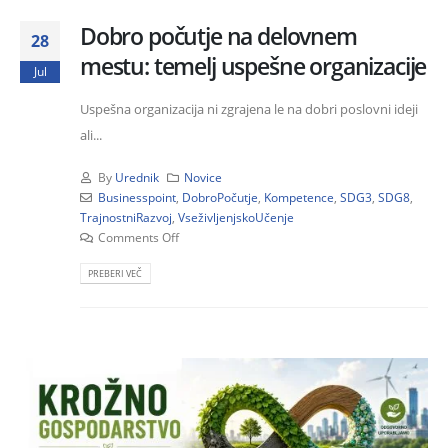
Dobro počutje na delovnem
28
mestu: temelj uspešne organizacije
Jul
Uspešna organizacija ni zgrajena le na dobri poslovni ideji
ali...
By
Urednik
Novice
Businesspoint
,
DobroPočutje
,
Kompetence
,
SDG3
,
SDG8
,
TrajnostniRazvoj
,
VseživljenjskoUčenje
Comments Off
PREBERI VEČ