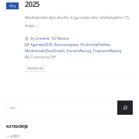
2025
Maj
Mednarodni dan družin, ki ga vsako leto obeležujemo 15.
maja,...
By
Urednik
Novice
Agenda2030
,
Businesspoint
,
DružinskaPolitika
,
MednarodniDanDružin
,
SocialniRazvoj
,
TrajnostniRazvoj
Comments Off
PREBERI VEČ
IŠČI
KATEGORIJE
e365