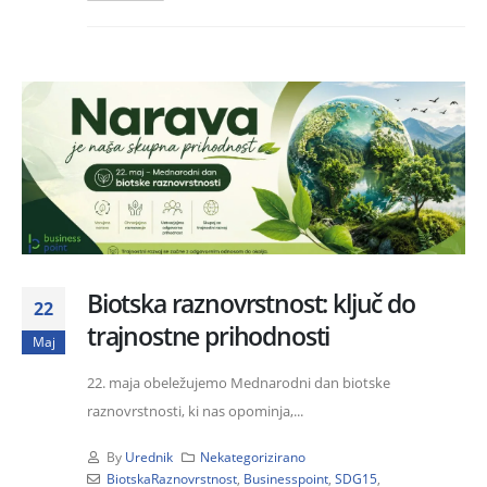
Biotska raznovrstnost: ključ do
22
trajnostne prihodnosti
Maj
22. maja obeležujemo Mednarodni dan biotske
raznovrstnosti, ki nas opominja,...
By
Urednik
Nekategorizirano
BiotskaRaznovrstnost
,
Businesspoint
,
SDG15
,