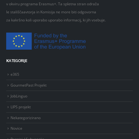
v okviru programa Erasmus+. Ta spletna stran odraža
le stališčaavtorja in Komisija ne more biti odgovorna
za kakršno koli uporabo uporabo informacij, ki jih vsebuje.
K
ATEGORIJE
e365
GourmetPast Projekt
JobLinguo
LIPS projekt
Nekategorizirano
Novice