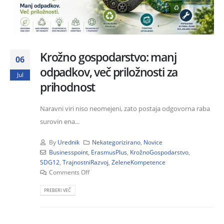
Krožno gospodarstvo: manj
06
odpadkov, več priložnosti za
Jul
prihodnost
Naravni viri niso neomejeni, zato postaja odgovorna raba
surovin ena...
By
Urednik
Nekategorizirano
,
Novice
Businesspoint
,
ErasmusPlus
,
KrožnoGospodarstvo
,
SDG12
,
TrajnostniRazvoj
,
ZeleneKompetence
Comments Off
PREBERI VEČ