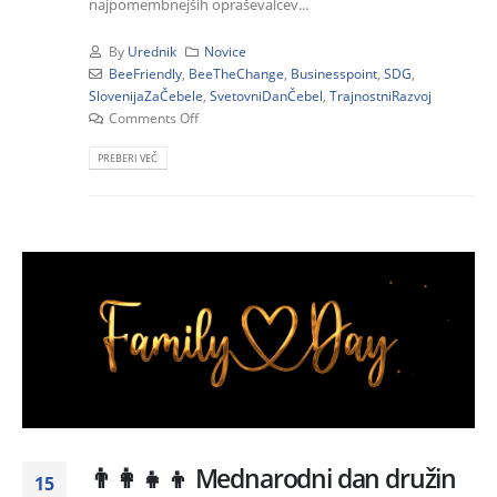
najpomembnejših opraševalcev...
By
Urednik
Novice
BeeFriendly
,
BeeTheChange
,
Businesspoint
,
SDG
,
SlovenijaZaČebele
,
SvetovniDanČebel
,
TrajnostniRazvoj
Comments Off
PREBERI VEČ
👨‍👩‍👧‍👦 Mednarodni dan družin
15