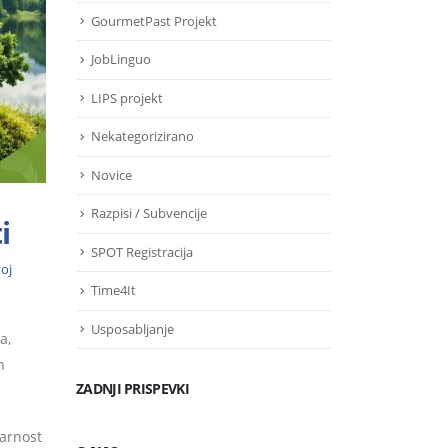
GourmetPast Projekt
JobLinguo
LIPS projekt
Nekategorizirano
Novice
Razpisi / Subvencije
i
SPOT Registracija
oj
Time4It
Usposabljanje
a,
h
ZADNJI PRISPEVKI
varnost