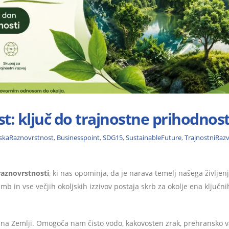
t: ključ do trajnostne prihodnost
skaRaznovrstnost
,
Businesspoint
,
SDG15
,
SustainableFuture
,
TrajnostniRazv
aznovrstnosti
, ki nas opominja, da je narava temelj našega življenj
 in vse večjih okoljskih izzivov postaja skrb za okolje ena ključni
ja na Zemlji. Omogoča nam čisto vodo, kakovosten zrak, prehransko 