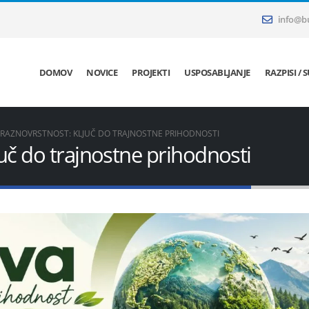
info@bu
DOMOV
NOVICE
PROJEKTI
USPOSABLJANJE
RAZPISI / 
 RAZNOVRSTNOST: KLJUČ DO TRAJNOSTNE PRIHODNOSTI
juč do trajnostne prihodnosti