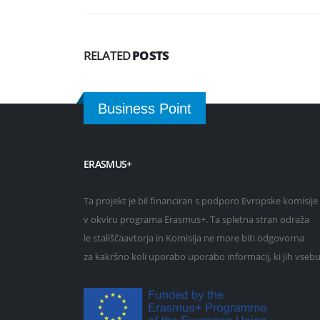
RELATED
POSTS
Business Point
ERASMUS+
Ta projekt je bil financiran s podporo Evropske komisije
v okviru programa Erasmus+. Ta spletna stran odraža
le stališčaavtorja in Komisija ne more biti odgovorna
za kakršno koli uporabo uporabo informacij, ki jih vsebu