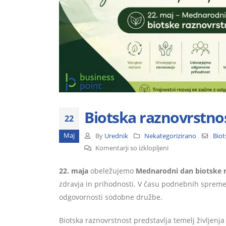
Biotska raznovrstnos
22
Maj
By
Urednik
Nekategorizirano
Biot
za
Komentarji so izklopljeni
Biotska
22. maja
obeležujemo
Mednarodni dan biotske r
raznovrstnost:
zdravja in prihodnosti. V času podnebnih sprememb
ključ
do
odgovornosti sodobne družbe.
trajnostne
Biotska raznovrstnost predstavlja temelj življen
prihodnosti