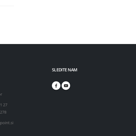
SLEDITE NAM
or
71 27
 278
point.si