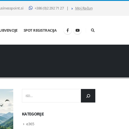
sinesspoint.si
+386 (0)2 292 71 27
|
Moj Račun
SUBVENCIJE
SPOT REGISTRACIJA
IŠČI
KATEGORIJE
e365