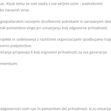
dan. Kljub temu se svet sooča z vse večjimi izzivi – podnebnimi
bo naravnih virov.
d gospodarskim razvojem, družbenimi potrebami in varovanjem okol
zniki pomembno vlogo pri ustvarjanju bolj odgovorne prihodnosti.
rojekte in sodelovanja z različnimi organizacijami spodbujamo tra
ovorno podjetništvo.
čanje prispevajo k bolj trajnostni prihodnosti za vse generacije.
premembam:
 odgovornost vseh nas in pomemben del prihodnosti, ki jo ustvarj