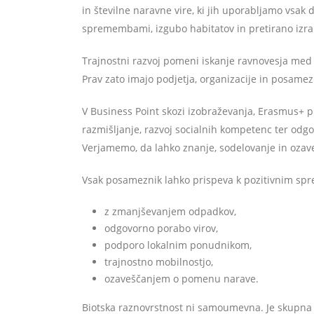
in številne naravne vire, ki jih uporabljamo vsak 
spremembami, izgubo habitatov in pretirano izra
Trajnostni razvoj pomeni iskanje ravnovesja me
Prav zato imajo podjetja, organizacije in posame
V Business Point skozi izobraževanja, Erasmus+ p
razmišljanje, razvoj socialnih kompetenc ter odg
Verjamemo, da lahko znanje, sodelovanje in ozaveš
Vsak posameznik lahko prispeva k pozitivnim s
z zmanjševanjem odpadkov,
odgovorno porabo virov,
podporo lokalnim ponudnikom,
trajnostno mobilnostjo,
ozaveščanjem o pomenu narave.
Biotska raznovrstnost ni samoumevna. Je skupna