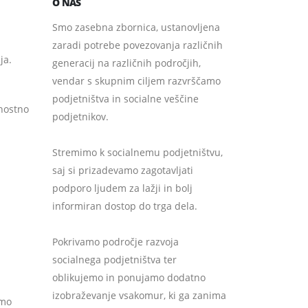
O NAS
Smo zasebna zbornica, ustanovljena
zaradi potrebe povezovanja različnih
ja.
generacij na različnih področjih,
vendar s skupnim ciljem razvrščamo
podjetništva in socialne veščine
jnostno
podjetnikov.
Stremimo k socialnemu podjetništvu,
saj si prizadevamo zagotavljati
podporo ljudem za lažji in bolj
informiran dostop do trga dela.
Pokrivamo področje razvoja
socialnega podjetništva ter
oblikujemo in ponujamo dodatno
izobraževanje vsakomur, ki ga zanima
amo