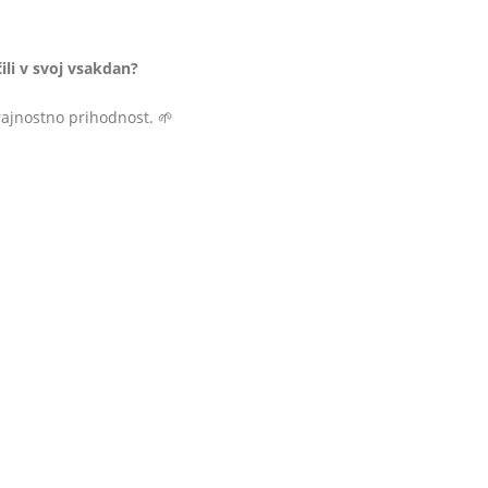
ili v svoj vsakdan?
rajnostno prihodnost. 🌱