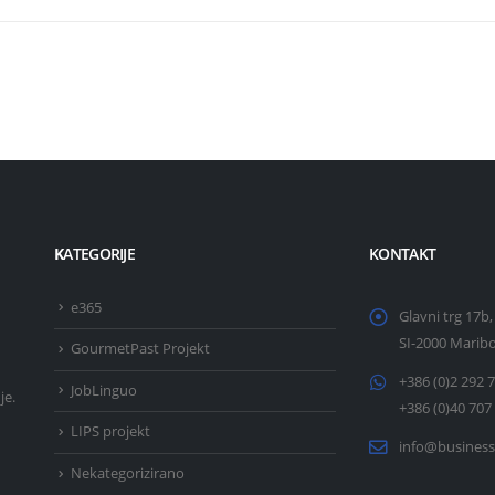
K
ATEGORIJE
KONTAKT
e365
Glavni trg 17b,
SI-2000 Marib
GourmetPast Projekt
+386 (0)2 292 
JobLinguo
je.
+386 (0)40 707
LIPS projekt
info@business
Nekategorizirano