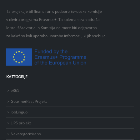
Ta projekt je bil financiran s podporo Evropske komisije
v okviru programa Erasmus+. Ta spletna stran odraža
le stališčaavtorja in Komisija ne more biti odgovorna
za kakršno koli uporabo uporabo informacij, ki jih vsebuje.
K
ATEGORIJE
e365
GourmetPast Projekt
JobLinguo
LIPS projekt
Nekategorizirano