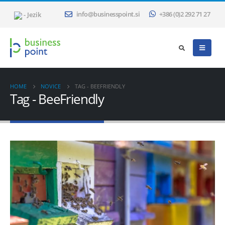
- Jezik
info@businesspoint.si
+386 (0)2 292 71 27
HOME
NOVICE
TAG -
BEEFRIENDLY
Tag - BeeFriendly