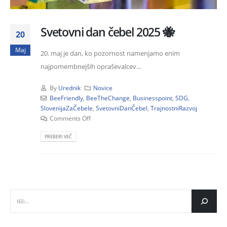
Svetovni dan čebel 2025 🐝
20
Maj
20. maj je dan, ko pozornost namenjamo enim
najpomembnejših opraševalcev...
By
Urednik
Novice
BeeFriendly
,
BeeTheChange
,
Businesspoint
,
SDG
,
SlovenijaZaČebele
,
SvetovniDanČebel
,
TrajnostniRazvoj
Comments Off
PREBERI VEČ
IŠČI