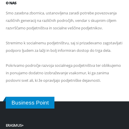
O NAS
Smo zasebna zbornica, ustanovljena zaradi potrebe povezovanja
različnih generacij na različnih področjih, vendar s skupnim ciljem
razvrščamo podjetništva in socialne veščine podjetnikov.
Stremimo k socialnemu podjetništvu, saj si prizadevamo zagotavljati
podporo ljudem za lažji in bolj informiran dostop do trga dela.
Pokrivamo področje razvoja socialnega podjetništva ter oblikujemo
in ponujamo dodatno izobraževanje vsakomur, ki ga zanima
poslovni svet ali, ki že opravljajo podjetniške dejavnosti.
Business Point
ERASMUS+