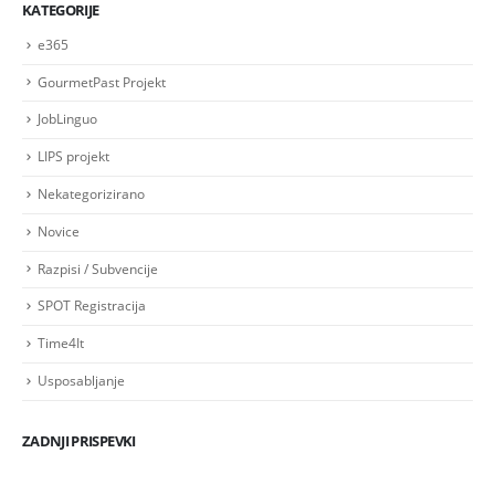
KATEGORIJE
e365
GourmetPast Projekt
JobLinguo
LIPS projekt
Nekategorizirano
Novice
Razpisi / Subvencije
SPOT Registracija
Time4It
Usposabljanje
ZADNJI PRISPEVKI