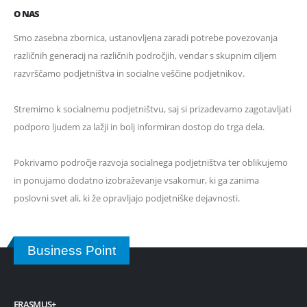
O NAS
Smo zasebna zbornica, ustanovljena zaradi potrebe povezovanja
različnih generacij na različnih področjih, vendar s skupnim ciljem
razvrščamo podjetništva in socialne veščine podjetnikov.
Stremimo k socialnemu podjetništvu, saj si prizadevamo zagotavljati
podporo ljudem za lažji in bolj informiran dostop do trga dela.
Pokrivamo področje razvoja socialnega podjetništva ter oblikujemo
in ponujamo dodatno izobraževanje vsakomur, ki ga zanima
poslovni svet ali, ki že opravljajo podjetniške dejavnosti.
Business Point
ERASMUS+