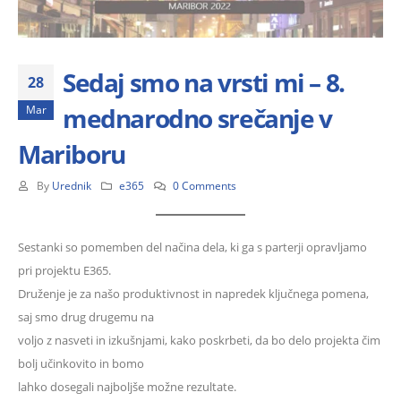
Sedaj smo na vrsti mi – 8.
28
mednarodno srečanje v
Mar
Mariboru
By
Urednik
e365
0 Comments
Sestanki so pomemben del načina dela, ki ga s parterji opravljamo
pri projektu E365.
Druženje je za našo produktivnost in napredek ključnega pomena,
saj smo drug drugemu na
voljo z nasveti in izkušnjami, kako poskrbeti, da bo delo projekta čim
bolj učinkovito in bomo
lahko dosegali najboljše možne rezultate.