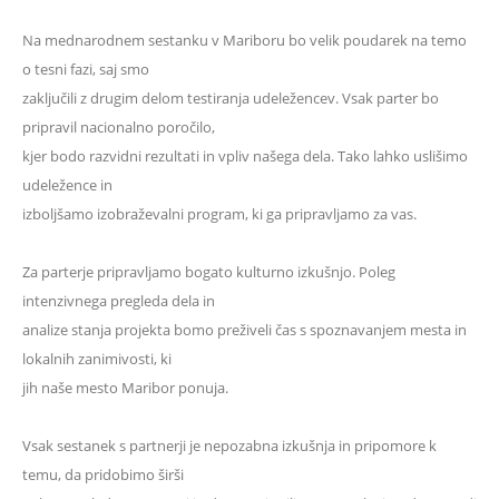
Na mednarodnem sestanku v Mariboru bo velik poudarek na temo
o tesni fazi, saj smo
zaključili z drugim delom testiranja udeležencev. Vsak parter bo
pripravil nacionalno poročilo,
kjer bodo razvidni rezultati in vpliv našega dela. Tako lahko uslišimo
udeležence in
izboljšamo izobraževalni program, ki ga pripravljamo za vas.
Za parterje pripravljamo bogato kulturno izkušnjo. Poleg
intenzivnega pregleda dela in
analize stanja projekta bomo preživeli čas s spoznavanjem mesta in
lokalnih zanimivosti, ki
jih naše mesto Maribor ponuja.
Vsak sestanek s partnerji je nepozabna izkušnja in pripomore k
temu, da pridobimo širši