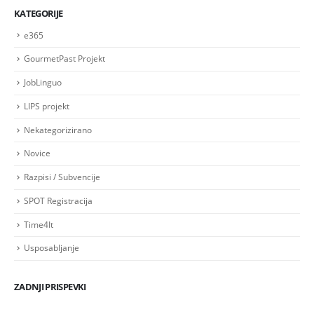
KATEGORIJE
e365
GourmetPast Projekt
JobLinguo
LIPS projekt
Nekategorizirano
Novice
Razpisi / Subvencije
SPOT Registracija
Time4It
Usposabljanje
ZADNJI PRISPEVKI