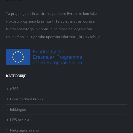
Ta projekt je bil financiran s podporo Evropske komisije
v okviru programa Erasmus+. Ta spletna stran odraža
le stališčaavtorja in Komisija ne more biti odgovorna
za kakršno koli uporabo uporabo informacij, ki jih vsebuje.
K
ATEGORIJE
e365
GourmetPast Projekt
JobLinguo
LIPS projekt
Nekategorizirano