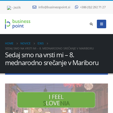
- Jezik
info@businesspoint.si
+386 (0)2 292 71 27
HOME
NOVICE
E365
SEDAJ SMO NA VRSTI MI – 8. MEDNARODNO SREČANJE V MARIBORU
Sedaj smo na vrsti mi – 8.
mednarodno srečanje v Mariboru