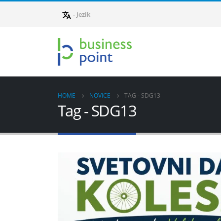
- Jezik
HOME
NOVICE
TAG -
SDG13
Tag - SDG13