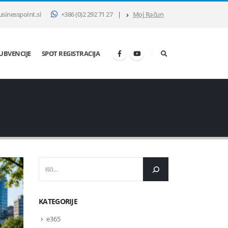
sinesspoint.si
+386 (0)2 292 71 27
|
Moj Račun
SUBVENCIJE
SPOT REGISTRACIJA
IŠČI
KATEGORIJE
e365