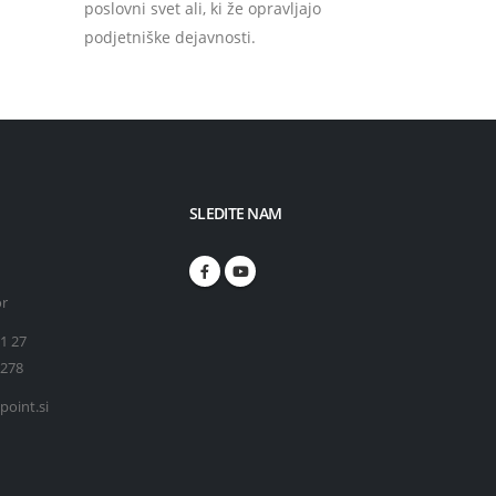
poslovni svet ali, ki že opravljajo
podjetniške dejavnosti.
SLEDITE NAM
or
71 27
 278
point.si