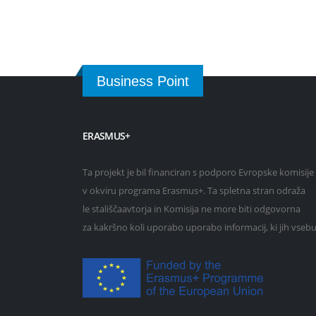
Business Point
ERASMUS+
Ta projekt je bil financiran s podporo Evropske komisije
v okviru programa Erasmus+. Ta spletna stran odraža
le stališčaavtorja in Komisija ne more biti odgovorna
za kakršno koli uporabo uporabo informacij, ki jih vsebu