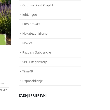
GourmetPast Projekt
JobLinguo
LIPS projekt
Nekategorizirano
Novice
Razpisi / Subvencije
SPOT Registracija
Time4It
Usposabljanje
Off
RI VEČ
ZADNJI PRISPEVKI