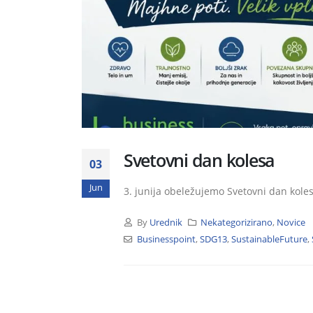
Svetovni dan kolesa
03
Jun
3. junija obeležujemo Svetovni dan koles
By
Urednik
Nekategorizirano
,
Novice
Businesspoint
,
SDG13
,
SustainableFuture
,