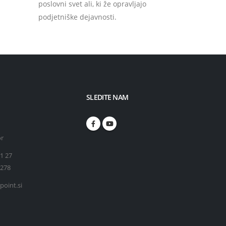
poslovni svet ali, ki že opravljajo
podjetniške dejavnosti.
SLEDITE NAM
or
71 27
 278
point.si