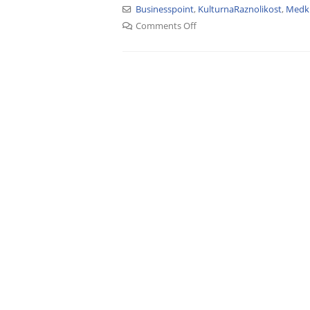
Businesspoint
,
KulturnaRaznolikost
,
Medku
Comments Off