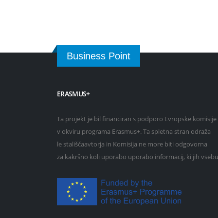
Business Point
ERASMUS+
Ta projekt je bil financiran s podporo Evropske komisije
v okviru programa Erasmus+. Ta spletna stran odraža
le stališčaavtorja in Komisija ne more biti odgovorna
za kakršno koli uporabo uporabo informacij, ki jih vsebu