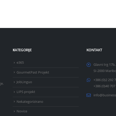
K
ATEGORIJE
KONTAKT
e365
Glavni trg 17b,
SI-2000 Marib
GourmetPast Projekt
+386 (0)2 292 
JobLinguo
je.
+386 (0)40 707
LIPS projekt
info@business
Nekategorizirano
Novice