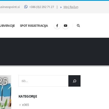
sinesspoint.si
+386 (0)2 292 71 27
|
Moj Račun
SUBVENCIJE
SPOT REGISTRACIJA
IŠČI
KATEGORIJE
e365