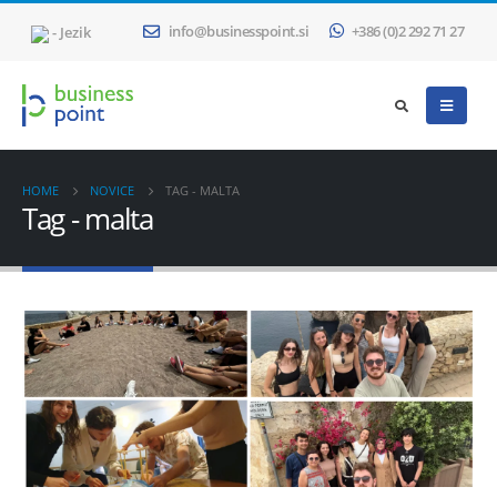
- Jezik
info@businesspoint.si
+386 (0)2 292 71 27
HOME
NOVICE
TAG -
MALTA
Tag - malta