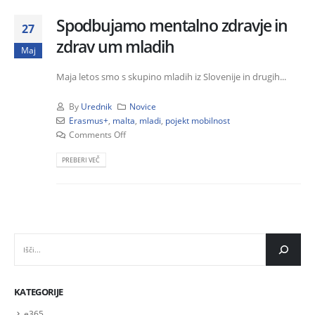
Spodbujamo mentalno zdravje in
27
zdrav um mladih
Maj
Maja letos smo s skupino mladih iz Slovenije in drugih...
By
Urednik
Novice
Erasmus+
,
malta
,
mladi
,
pojekt mobilnost
Comments Off
PREBERI VEČ
IŠČI
KATEGORIJE
e365