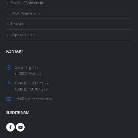
Razpisi / Subvencije
SPOT Registracija
Time4It
Usposabljanje
KONTAKT
Glavni trg 17b,
SI-2000 Maribor
+386 (0)2 292 71 27
+386 (0)40 707 278
info@businesspoint.si
SLEDITE NAM