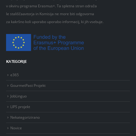
v okviru programa Erasmus+. Ta spletna stran odraža
le stališčaavtorja in Komisija ne more biti odgovorna
za kakršno koli uporabo uporabo informacij, ki jih vsebuje.
K
ATEGORIJE
e365
GourmetPast Projekt
JobLinguo
LIPS projekt
Nekategorizirano
Novice