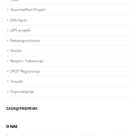
GourmetPast Projekt
JobLinguo
LIPS projekt
Nekategorizirano
Novice
Razpisi / Subvencije
SPOT Registracija
Time4It
Usposabljanje
ZADNJI PRISPEVKI
O NAS