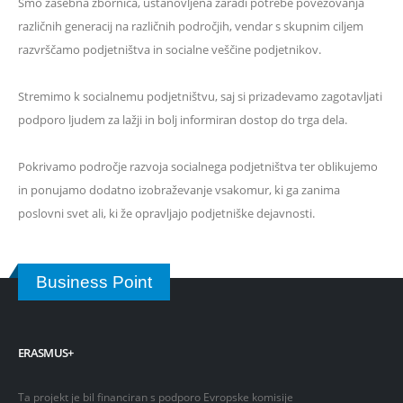
Smo zasebna zbornica, ustanovljena zaradi potrebe povezovanja
različnih generacij na različnih področjih, vendar s skupnim ciljem
razvrščamo podjetništva in socialne veščine podjetnikov.
Stremimo k socialnemu podjetništvu, saj si prizadevamo zagotavljati
podporo ljudem za lažji in bolj informiran dostop do trga dela.
Pokrivamo področje razvoja socialnega podjetništva ter oblikujemo
in ponujamo dodatno izobraževanje vsakomur, ki ga zanima
poslovni svet ali, ki že opravljajo podjetniške dejavnosti.
Business Point
ERASMUS+
Ta projekt je bil financiran s podporo Evropske komisije