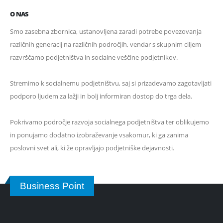
O NAS
Smo zasebna zbornica, ustanovljena zaradi potrebe povezovanja
različnih generacij na različnih področjih, vendar s skupnim ciljem
razvrščamo podjetništva in socialne veščine podjetnikov.
Stremimo k socialnemu podjetništvu, saj si prizadevamo zagotavljati
podporo ljudem za lažji in bolj informiran dostop do trga dela.
Pokrivamo področje razvoja socialnega podjetništva ter oblikujemo
in ponujamo dodatno izobraževanje vsakomur, ki ga zanima
poslovni svet ali, ki že opravljajo podjetniške dejavnosti.
Business Point