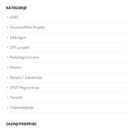
KATEGORIJE
e365
GourmetPast Projekt
JobLinguo
LIPS projekt
Nekategorizirano
Novice
Razpisi / Subvencije
SPOT Registracija
Time4It
Usposabljanje
ZADNJI PRISPEVKI