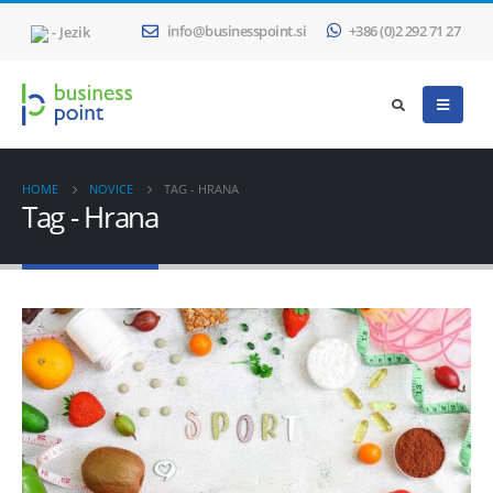
- Jezik
info@businesspoint.si
+386 (0)2 292 71 27
HOME
NOVICE
TAG -
HRANA
Tag - Hrana