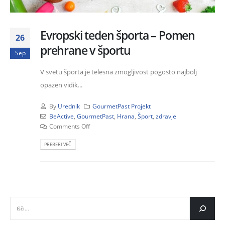
Evropski teden športa – Pomen
26
prehrane v športu
Sep
V svetu športa je telesna zmogljivost pogosto najbolj
opazen vidik...
By
Urednik
GourmetPast Projekt
BeActive
,
GourmetPast
,
Hrana
,
Šport
,
zdravje
Comments Off
PREBERI VEČ
IŠČI