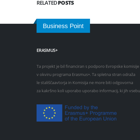
RELATED
POSTS
Business Point
ERASMUS+
Ta projekt je bil financiran s podporo Evropske komisije
v okviru programa Erasmus+. Ta spletna stran odraža
le stališčaavtorja in Komisija ne more biti odgovorna
za kakršno koli uporabo uporabo informacij, ki jih vsebu