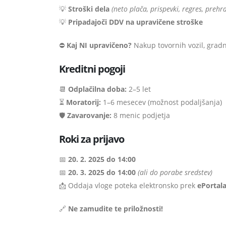
💡
Stroški dela
(neto plača, prispevki, regres, prehra
💡
Pripadajoči DDV na upravičene stroške
⛔
Kaj NI upravičeno?
Nakup tovornih vozil, grad
Kreditni pogoji
📆
Odplačilna doba:
2–5 let
⏳
Moratorij:
1–6 mesecev (možnost podaljšanja)
🛡
Zavarovanje:
8 menic podjetja
Roki za prijavo
📅
20. 2. 2025 do 14:00
📅
20. 3. 2025 do 14:00
(ali do porabe sredstev)
📩 Oddaja vloge poteka elektronsko prek
ePortal
🔗
Ne zamudite te priložnosti!