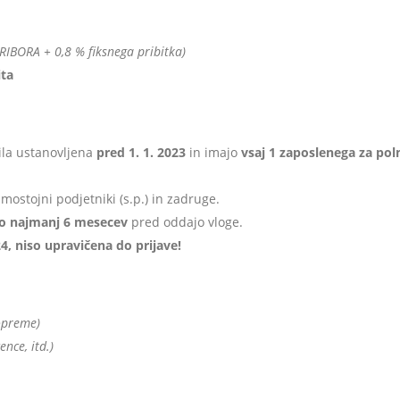
IBORA + 0,8 % fiksnega pribitka)
ita
bila ustanovljena
pred 1. 1. 2023
in imajo
vsaj 1 zaposlenega za pol
mostojni podjetniki (s.p.) in zadruge.
lko najmanj 6 mesecev
pred oddajo vloge.
4, niso upravičena do prijave!
opreme)
cence, itd.)