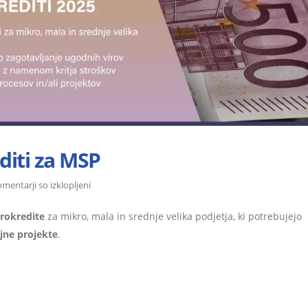
diti za MSP
za
mentarji so izklopljeni
P7-
rokredite
za mikro, mala in srednje velika podjetja, ki potrebujejo
2
jne projekte
.
2025
–
Mikrokrediti
za
MSP