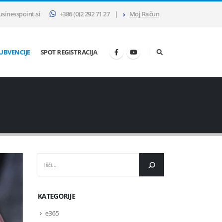
sinesspoint.si
+386 (0)2 292 71 27
|
Moj Račun
SUBVENCIJE
SPOT REGISTRACIJA
IŠČI
KATEGORIJE
e365