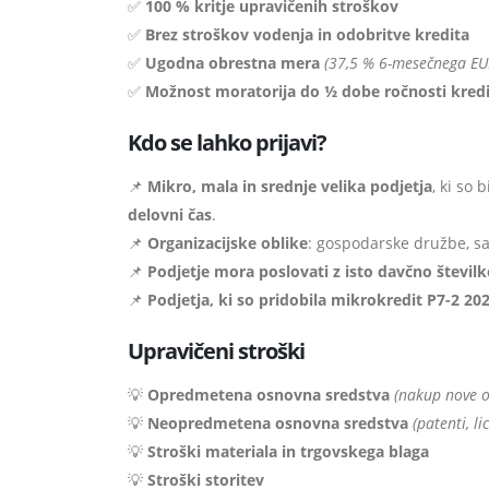
✅
100 % kritje upravičenih stroškov
✅
Brez stroškov vodenja in odobritve kredita
✅
Ugodna obrestna mera
(37,5 % 6-mesečnega EUR
✅
Možnost moratorija do ½ dobe ročnosti kred
Kdo se lahko prijavi?
📌
Mikro, mala in srednje velika podjetja
, ki so 
delovni čas
.
📌
Organizacijske oblike
: gospodarske družbe, sa
📌
Podjetje mora poslovati z isto davčno števi
📌
Podjetja, ki so pridobila mikrokredit P7-2 202
Upravičeni stroški
💡
Opredmetena osnovna sredstva
(nakup nove 
💡
Neopredmetena osnovna sredstva
(patenti, li
💡
Stroški materiala in trgovskega blaga
💡
Stroški storitev