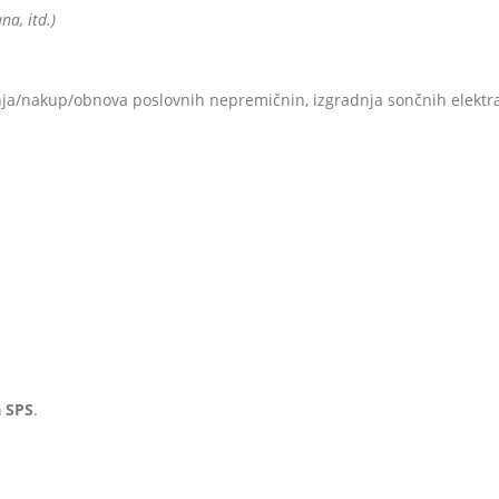
na, itd.)
nja/nakup/obnova poslovnih nepremičnin, izgradnja sončnih elektr
a SPS
.