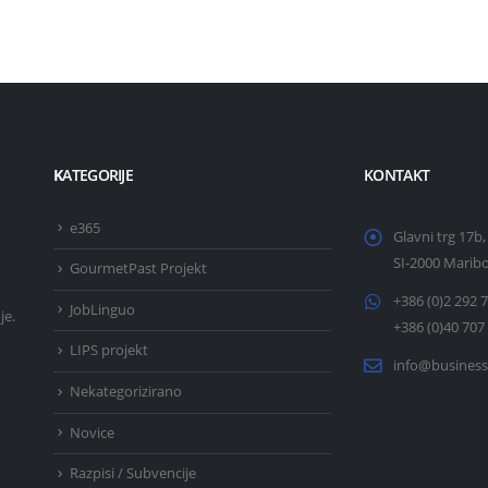
K
ATEGORIJE
KONTAKT
e365
Glavni trg 17b,
SI-2000 Marib
GourmetPast Projekt
+386 (0)2 292 
JobLinguo
je.
+386 (0)40 707
LIPS projekt
info@business
Nekategorizirano
Novice
Razpisi / Subvencije