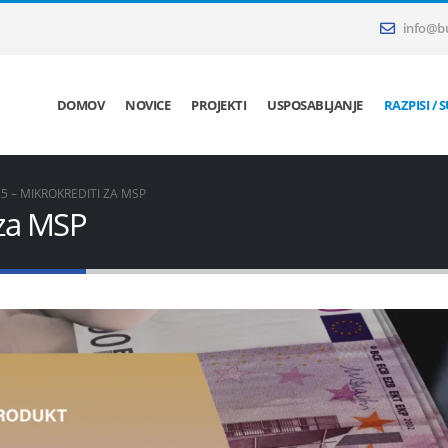
info@bu
DOMOV
NOVICE
PROJEKTI
USPOSABLJANJE
RAZPISI / 
25 – MIKROKREDITI ZA MSP
 za MSP