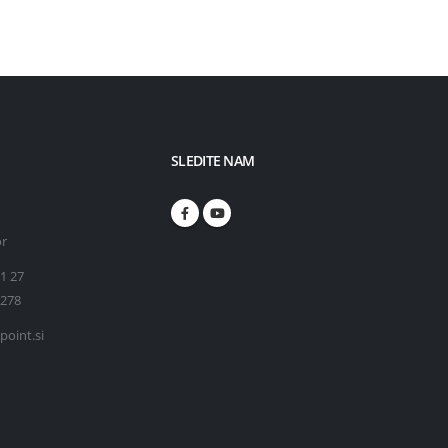
SLEDITE NAM
or
71 27
 278
point.si