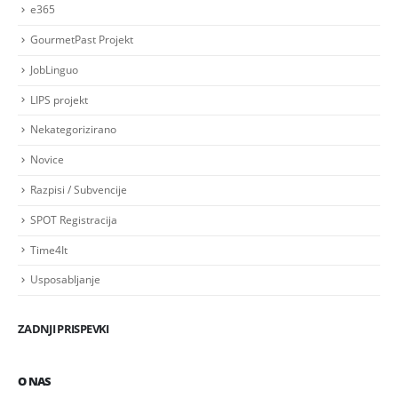
e365
GourmetPast Projekt
JobLinguo
LIPS projekt
Nekategorizirano
Novice
Razpisi / Subvencije
SPOT Registracija
Time4It
Usposabljanje
ZADNJI PRISPEVKI
O NAS