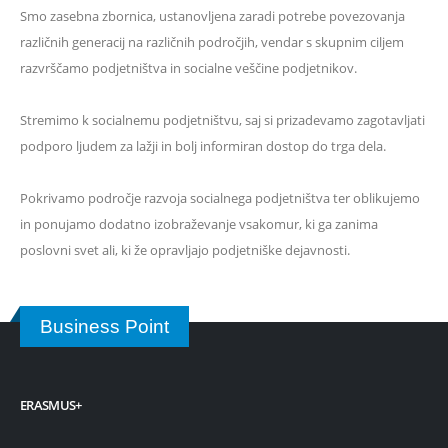
Smo zasebna zbornica, ustanovljena zaradi potrebe povezovanja
različnih generacij na različnih področjih, vendar s skupnim ciljem
razvrščamo podjetništva in socialne veščine podjetnikov.
Stremimo k socialnemu podjetništvu, saj si prizadevamo zagotavljati
podporo ljudem za lažji in bolj informiran dostop do trga dela.
Pokrivamo področje razvoja socialnega podjetništva ter oblikujemo
in ponujamo dodatno izobraževanje vsakomur, ki ga zanima
poslovni svet ali, ki že opravljajo podjetniške dejavnosti.
Business Point
ERASMUS+