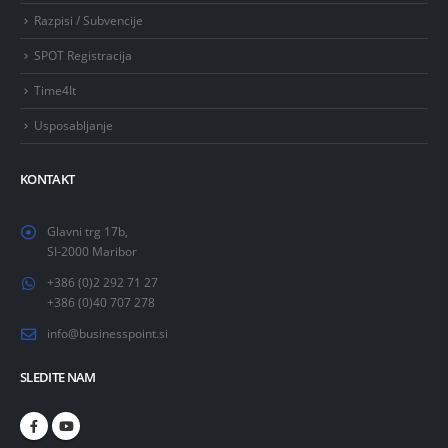
Razpisi / Subvencije
SPOT Registracija
Time4It
Usposabljanje
KONTAKT
Glavni trg 17b,
SI-2000 Maribor
+386 (0)2 292 71 27
+386 (0)40 707 278
info@businesspoint.si
SLEDITE NAM