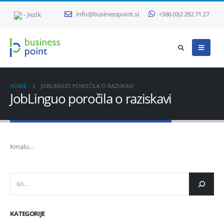
- Jezik
info@businesspoint.si
+386 (0)2 292 71 27
HOME
JOBLINGUO POROČILA O RAZISKAVI
JobLinguo poročila o raziskavi
Kmalu…
IŠČI
KATEGORIJE